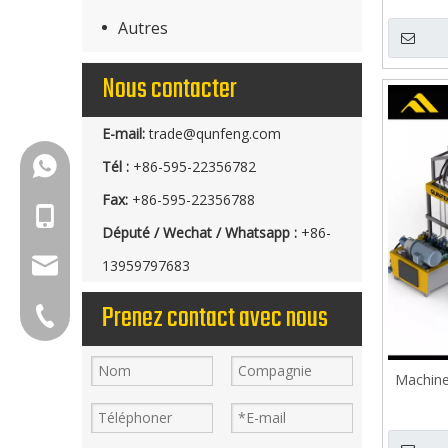
Autres
Nous contacter
E-mail:
trade@qunfeng.com
+86-18150503129
Tél :
+86-595-22356782
Fax:
+86-595-22356788
+86-18150503129
Député / Wechat / Whatsapp :
+86-
group@qunfeng.com
13959797683
Prenez contact avec nous
+86-595 22356789
Machine