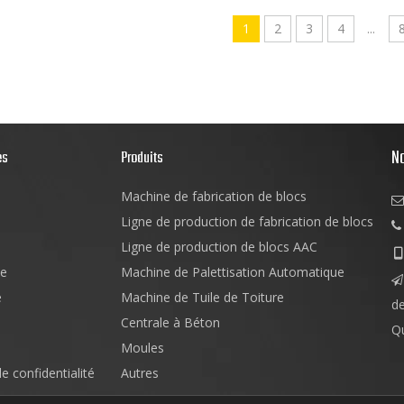
1
2
3
4
...
N
es
Produits
Machine de fabrication de blocs

Ligne de production de fabrication de blocs

Ligne de production de blocs AAC

e
Machine de Palettisation Automatique

e
Machine de Tuile de Toiture
d
Centrale à Béton
Q
Moules
de confidentialité
Autres