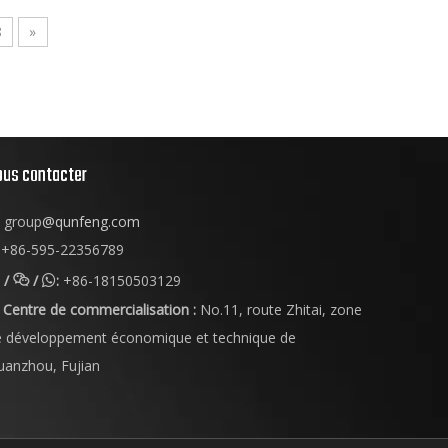
8
»
ous contacter
group
@qunfeng.com
+86-595-22356789
/
/
:
+86-18150503129


Centre de commercialisation :
No.11, route Zhitai, zone
e développement économique et technique de
uanzhou, Fujian