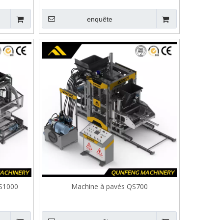
enquête
QS1000
Machine à pavés QS700