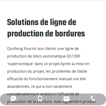
Solutions de ligne de
production de bordures
Qunfeng fournit aux clients une ligne de
production de blocs automatique QS1300
'supersonique' dans ce projet.Après la mise en
production du projet, les problèmes de faible
efficacité du fonctionnement manuel ont été
abandonnés, ce qui a non seulement
considérablement amélioré l'efficacité de
group@qunfeng.com
+86-595 22356789
+86-18150503129
+86-18150503129
production de la bordure, mais également produit