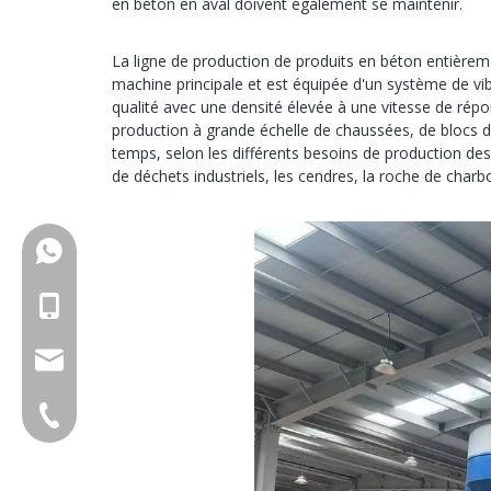
en béton en aval doivent également se maintenir.
La ligne de production de produits en béton entière
machine principale et est équipée d'un système de vib
qualité avec une densité élevée à une vitesse de répo
production à grande échelle de chaussées, de blocs d
temps, selon les différents besoins de production des
de déchets industriels, les cendres, la roche de charbo
+86-18150503129
+86-18150503129
group@qunfeng.com
+86-595 22356789