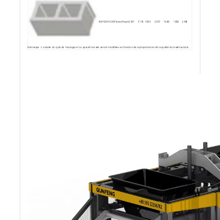
400*200*200
Pièces/Heure
3811
3176
1920
2057
1680
1800
2492
Remarque : La durée du cycle de moulage et la capacité horaire seront modifiées en fonction de la proportion et de la qualité du matériau brut.