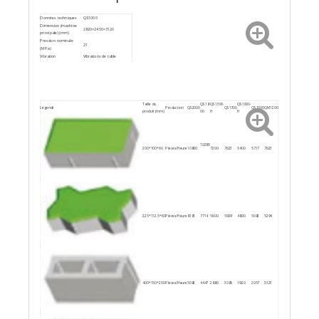
Données techniques
QS1000
Dimension (machine
2820×2450×3120
principale) (mm)
Pression nominale
21
(MPa)
Vibration
Vibrations de table
hauteur appropriée
45～220
pour le bloc (mm)
Puissance (kW)
49
Taille du
QS18
QS1300-
QS1000-
Légende
Production
QS2000
QS1300
QS1000
QM1200
produit (mm)
00
H
H
10285
200*100*60
Pièces/Heure
10800
7200
7623
5400
5717
7623
225*112.5*60
Pièces/Heure
8181
7714
5600
5929
4800
5082
5294
400*150*200
Pièces/Heure
5082
4447
2880
3085
1920
2057
3323