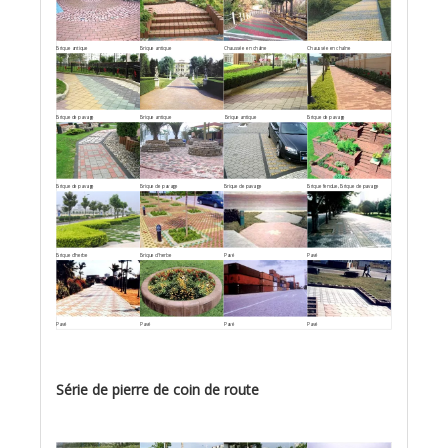
Brique antique
Brique antique
Chaussée en chaîne
Chaussée en chaîne
Brique de pavage
Brique antique
Brique antique
Brique de pavage
Brique de pavage
Brique de pavage
Brique de pavage
Brique fendue, Brique de pavage
Brique d'herbe
Brique d'herbe
Pavé
Pavé
Pavé
Pavé
Pavé
Pavé
Série de pierre de coin de route