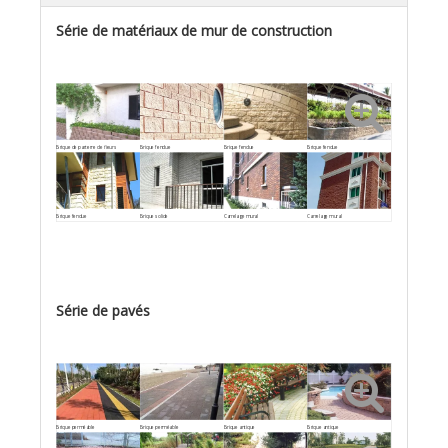
Série de matériaux de mur de construction
Brique de parterre de fleurs
Brique fendue
Brique fendue
Brique fendue
Brique fendue
Brique solide
Carrelage mural
Carrelage mural
Série de pavés
Brique perméable
Brique perméable
Brique antique
Brique antique