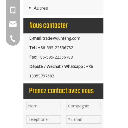
Autres
+86-18150503129
Nous contacter
group@qunfeng.com
E-mail:
trade@qunfeng.com
+86-595 22356789
Tél :
+86-595-22356782
Fax:
+86-595-22356788
Député / Wechat / Whatsapp :
+86-
13959797683
Prenez contact avec nous