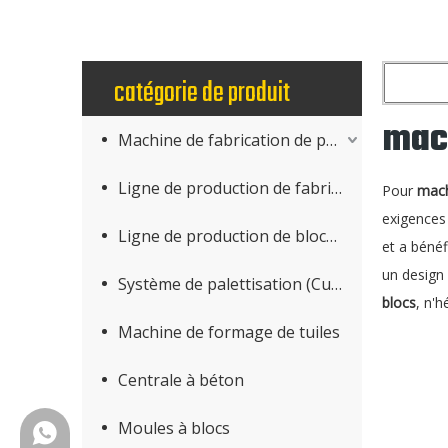
catégorie de produit
mach
Machine de fabrication de produits en béton
Ligne de production de fabrication de blocs
Pour
mach
exigences 
Ligne de production de blocs AAC
et a béné
un design 
Système de palettisation (Cuber)
blocs
, n'h
Machine de formage de tuiles
Centrale à béton
Moules à blocs
+86-18150503129