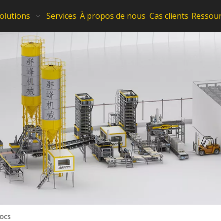
olutions
Services
À propos de nous
Cas clients
Ressou
locs