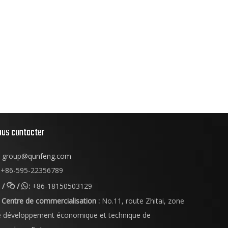
ous contacter
group
@qunfeng.com
+86-595-22356789
/
/
:
+86-18150503129


Centre de commercialisation :
No.11, route Zhitai, zone
e développement économique et technique de