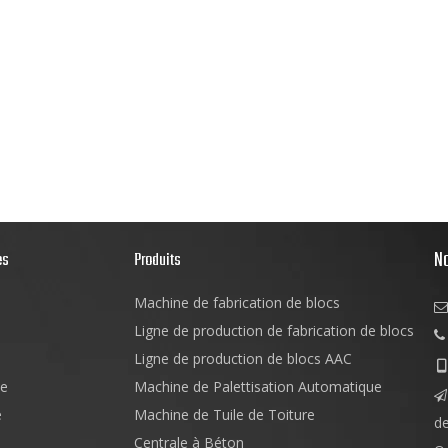
N
es
Produits
Machine de fabrication de blocs

Ligne de production de fabrication de blocs

Ligne de production de blocs AAC

e
Machine de Palettisation Automatique

e
Machine de Tuile de Toiture
d
Centrale à Béton