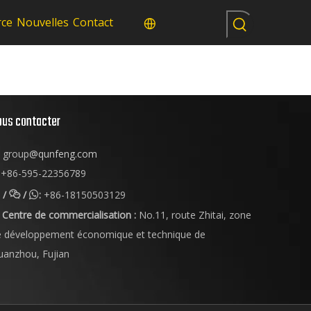
rce
Nouvelles
Contact
ous contacter
group
@qunfeng.com
+86-595-22356789
/
/
:
+86-18150503129


Centre de commercialisation :
No.11, route Zhitai, zone
e développement économique et technique de
uanzhou, Fujian