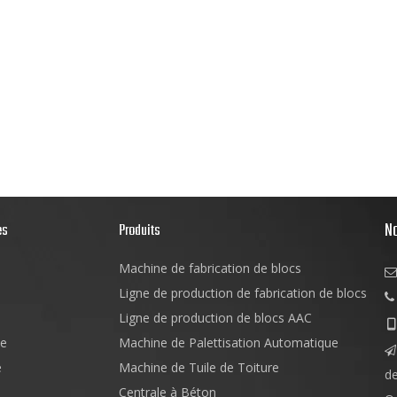
N
es
Produits
Machine de fabrication de blocs

Ligne de production de fabrication de blocs

Ligne de production de blocs AAC

e
Machine de Palettisation Automatique

e
Machine de Tuile de Toiture
d
Centrale à Béton