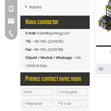
Autres
+86-18150503129
Nous contacter
group@qunfeng.com
E-mail:
trade@qunfeng.com
+86-595 22356789
Tél :
+86-595-22356782
Fax:
+86-595-22356788
Député / Wechat / Whatsapp :
+86-
13959797683
Prenez contact avec nous