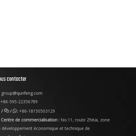
ous contacter
group
@qunfeng.com
+86-595-22356789
/
/
:
+86-18150503129


Centre de commercialisation :
No.11, route Zhitai, zone
e développement économique et technique de