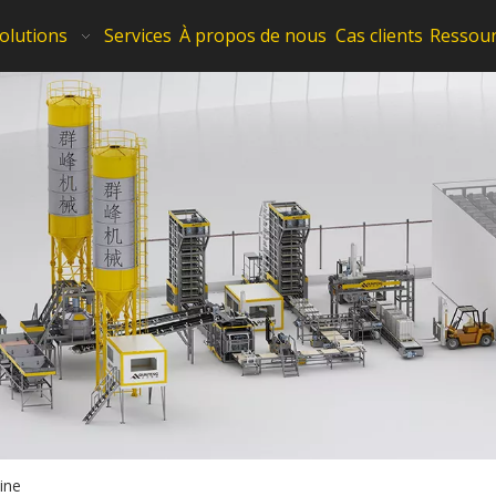
olutions
Services
À propos de nous
Cas clients
Ressou
ine