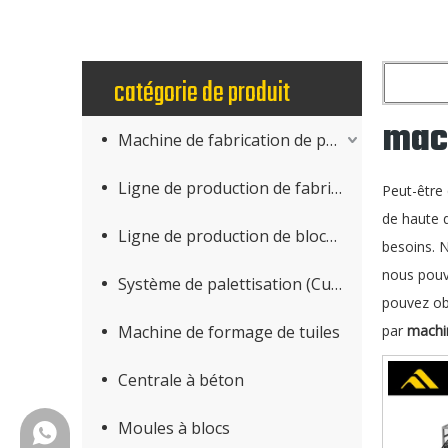
catégorie de produit
mac
Machine de fabrication de produits en béton
Ligne de production de fabrication de blocs
Peut-être
de haute 
Ligne de production de blocs AAC
besoins. 
nous pouv
Système de palettisation (Cuber)
pouvez ob
Machine de formage de tuiles
par
machi
Centrale à béton
Moules à blocs
+86-18150503129