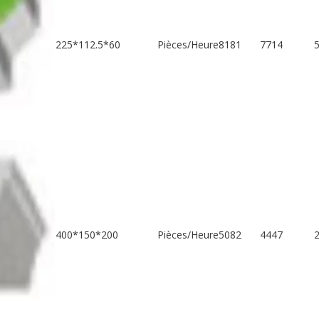
225*112.5*60
Pièces/Heure
8181
7714
400*150*200
Pièces/Heure
5082
4447