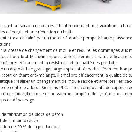
tilisant un servo à deux axes à haut rendement, des vibrations à hau
s d'énergie et une réduction du bruit;
ent :
Il est entraîné par un moteur à double pompe à haute puissance,
tions;
ter la vitesse de changement de moule et réduire les dommages aux m
utchouc brut Michelin importé, amortissement à haute efficacité et r
améliorer efficacement la résistance et la qualité des produits;
d'un dispositif de grattage, large applicabilité, particulièrement bon p
 :
tout en étant anti-mélange, il améliore efficacement la qualité de s
atique :
réaliser un changement de moule rapide et améliorer efficacem
me de contrôle adopte Siemens PLC, et les composants de capteur re
 à comprendre ;il dispose d'une gamme complète de systèmes d'alarme
emps de dépannage.
de fabrication de blocs de béton
ût de la main-d'œuvre.
ation de 20 % de la production ;