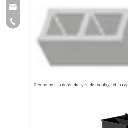
group@qunfeng.com
+86-595 22356789
Remarque : La durée du cycle de moulage et la capa