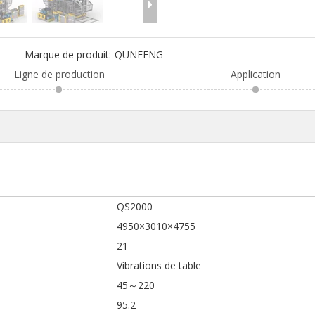
Marque de produit:
QUNFENG
Ligne de production
Application
QS2000
4950×3010×4755
21
Vibrations de table
45～220
95.2