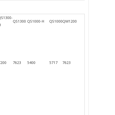
QS1300-
QS1300
QS1000-H
QS1000
QM1200
H
7200
7623
5400
5717
7623