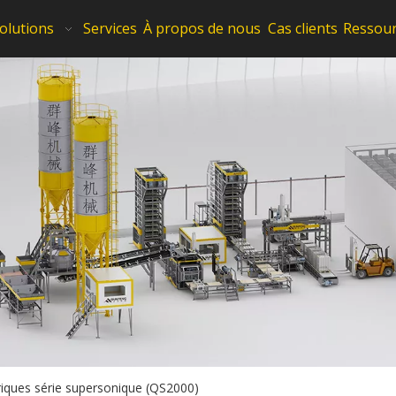
olutions
Services
À propos de nous
Cas clients
Ressou
riques série supersonique (QS2000)