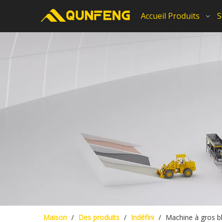
Accueil
Produits
S
Maison
/
Des produits
/
Indéfini
/
Machine à gros b