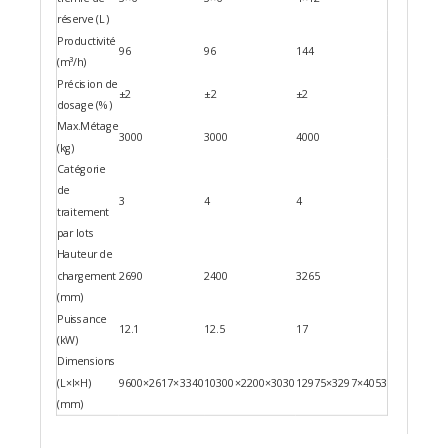
réserve (L)
Productivité
96
96
144
(m³/h)
Précision de
±2
±2
±2
dosage (%)
Max.Métage
3000
3000
4000
(kg)
Catégorie
de
3
4
4
traitement
par lots
Hauteur de
chargement
2690
2400
3265
(mm)
Puissance
12.1
12.5
17
(kW)
Dimensions
(L×l×H)
9600×2617×3340
10300×2200×3030
12975×3297×4053
(mm)