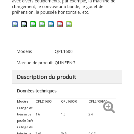
avec divers équipements, par exemple, la machine de
chargement, le convoyeur à bande, le godet de
préhension, la poussée horizontale, etc.
Modèle:
QPL1600
Marque de produit:
QUNFENG
Description du produit
Données techniques
Modèle
QPLD1600
QPL1600.0
QPL2400IV.0
Cubage de
trémie de
1.6
1.6
2.4
pesée (m³)
Cubage de
trémie de
3×6
3×6
4×12