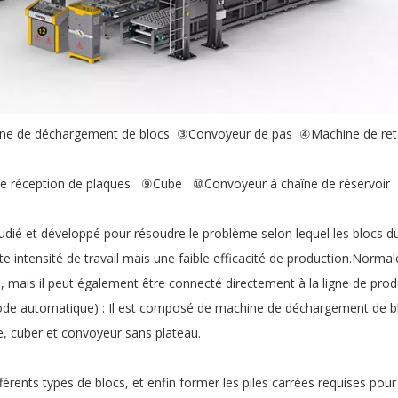
ne de déchargement de blocs ③Convoyeur de pas ④Machine de ret
e réception de plaques ⑨Cube ⑩Convoyeur à chaîne de réservoir
é et développé pour résoudre le problème selon lequel les blocs du
te intensité de travail mais une faible efficacité de production.Nor
 mais il peut également être connecté directement à la ligne de produ
e mode automatique) : Il est composé de machine de déchargement de b
e, cuber et convoyeur sans plateau.
rents types de blocs, et enfin former les piles carrées requises pou