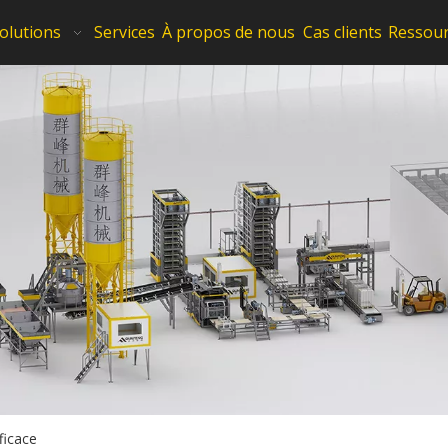
olutions
Services
À propos de nous
Cas clients
Ressou
ficace