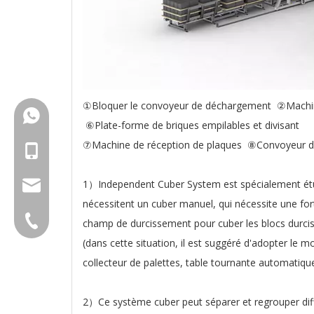
①Bloquer le convoyeur de déchargement ②Machi
+86-18150503129
⑥Plate-forme de briques empilables et divisant
⑦Machine de réception de plaques ⑧Convoyeur d
+86-18150503129
1）Independent Cuber System est spécialement étudi
group@qunfeng.com
nécessitent un cuber manuel, qui nécessite une for
+86-595 22356789
champ de durcissement pour cuber les blocs durcis,
(dans cette situation, il est suggéré d'adopter l
collecteur de palettes, table tournante automatiqu
2）Ce système cuber peut séparer et regrouper diffé