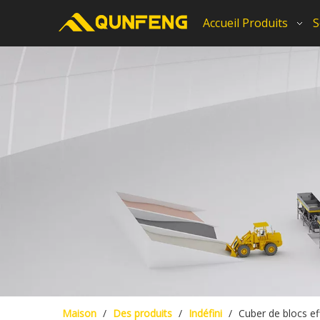
Accueil
Produits
S
Maison
/
Des produits
/
Indéfini
/
Cuber de blocs ef