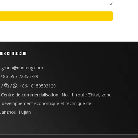
ous contacter
group
@qunfeng.com
+86-595-22356789
/
/
:
+86-18150503129


Centre de commercialisation :
No.11, route Zhitai, zone
e développement économique et technique de
uanzhou, Fujian