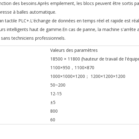
nction des besoins.Après empilement, les blocs peuvent être sortis p
resse à balles automatique.
n tactile PLC+.L'échange de données en temps réel et rapide est réal
eurs intelligents haut de gamme.En cas de panne, la machine s'arrêt
é sans techniciens professionnels.
Valeurs des paramètres
18500 × 11800 (hauteur de travail de l'équi
1100×950，1100×870
1000×1000×1200； 1200×1200×1200
50~200
12-15
±5
800
60